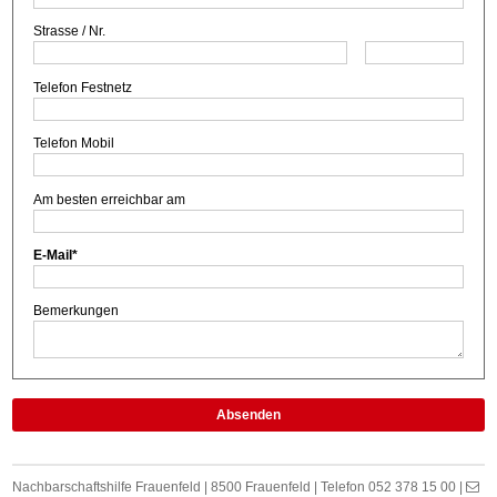
Strasse /
Nr.
Telefon Festnetz
Telefon Mobil
Am besten erreichbar am
E-Mail
*
Bemerkungen
Absenden
Footer
Nachbarschaftshilfe Frauenfeld | 8500 Frauenfeld | Telefon 052 378 15 00 |