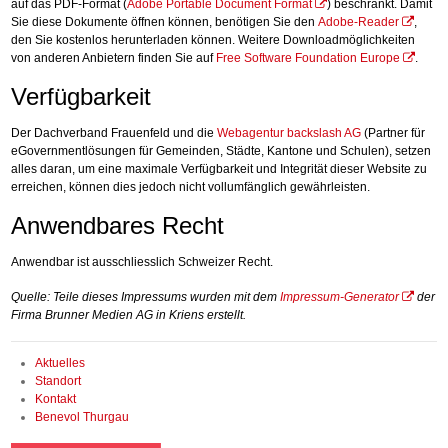
auf das PDF-Format (
Adobe Portable Document Format
) beschränkt. Damit
Sie diese Dokumente öffnen können, benötigen Sie den
Adobe-Reader
,
den Sie kostenlos herunterladen können. Weitere Downloadmöglichkeiten
von anderen Anbietern finden Sie auf
Free Software Foundation Europe
.
Verfügbarkeit
Der Dachverband Frauenfeld und die
Webagentur backslash AG
(Partner für
eGovernmentlösungen für Gemeinden, Städte, Kantone und Schulen), setzen
alles daran, um eine maximale Verfügbarkeit und Integrität dieser Website zu
erreichen, können dies jedoch nicht vollumfänglich gewährleisten.
Anwendbares Recht
Anwendbar ist ausschliesslich Schweizer Recht.
Quelle: Teile dieses Impressums wurden mit dem
Impressum-Generator
der
Firma Brunner Medien AG in Kriens erstellt.
Sidebar
Aktuelles
Standort
Kontakt
Benevol Thurgau