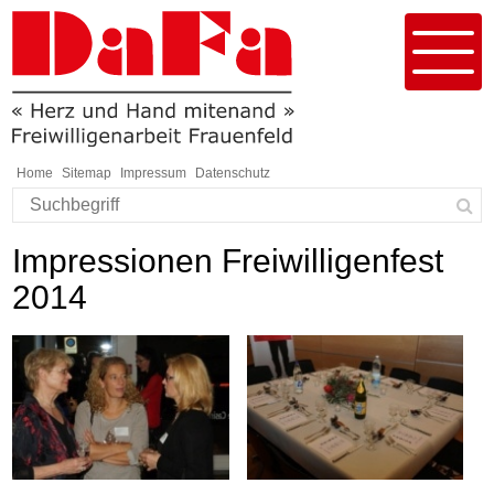
Schnellnavigation
Navigieren in DaFa Frauenfeld
Menu
Home
Sitemap
Impressum
Datenschutz
Suchbegriff
Such
Responsivenavigation
Impressionen Freiwilligenfest
2014